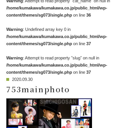
Warning
: Attempt to read property "cat_name" on null in
/home/kumakawa/kumakawa.co.jp/public_html/wp-
content/themes/sg073/single.php
on line
36
Warning
: Undefined array key 0 in
/home/kumakawa/kumakawa.co.jp/public_html/wp-
content/themes/sg073/single.php
on line
37
Warning
: Attempt to read property "slug" on null in
/home/kumakawa/kumakawa.co.jp/public_html/wp-
content/themes/sg073/single.php
on line
37
2020.09.30
753mainphoto