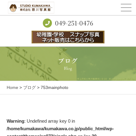
049-251-0476
ブログ
Blog
Home
>
ブログ
> 753mainphoto
Warning
: Undefined array key 0 in
/home/kumakawa/kumakawa.co.jp/public_html/wp-