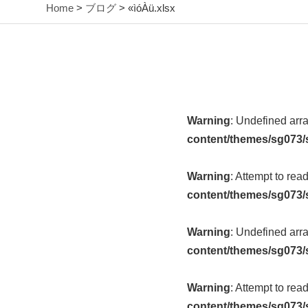
Home
>
ブログ
> «ìóÀü.xlsx
Warning
: Undefined arr
content/themes/sg073/
Warning
: Attempt to rea
content/themes/sg073/
Warning
: Undefined arr
content/themes/sg073/
Warning
: Attempt to rea
content/themes/sg073/