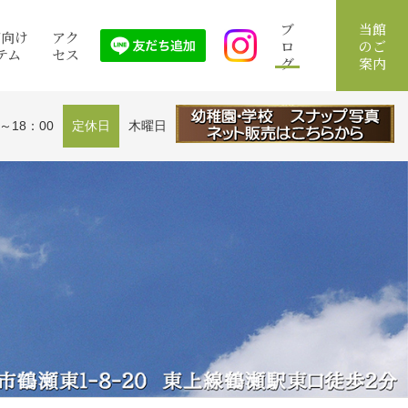
ブ
当館
館向け
アク
ロ
のご
テム
セス
グ
案内
0～18：00
定休日
木曜日