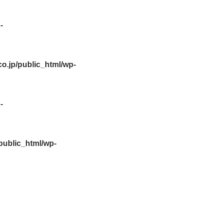
-
.jp/public_html/wp-
-
ublic_html/wp-