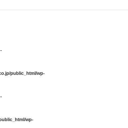
-
.jp/public_html/wp-
-
ublic_html/wp-