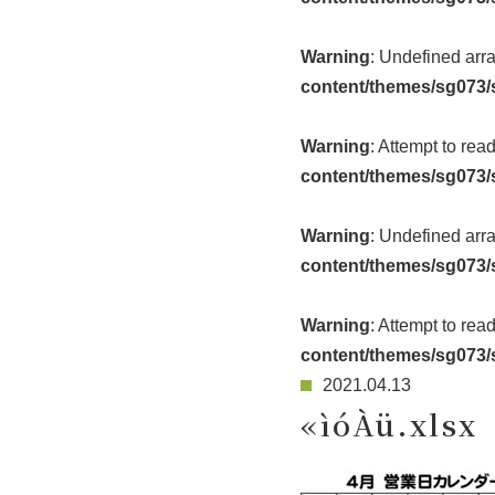
Warning
: Undefined arr
content/themes/sg073/
Warning
: Attempt to rea
content/themes/sg073/
Warning
: Undefined arr
content/themes/sg073/
Warning
: Attempt to rea
content/themes/sg073/
2021.04.13
«ìóÀü.xlsx