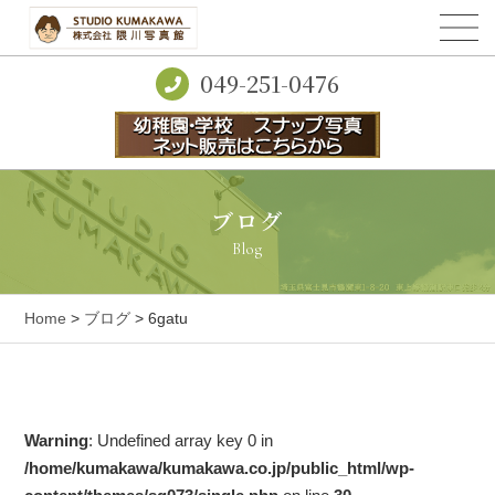
049-251-0476
ブログ
Blog
Home
>
ブログ
> 6gatu
Warning
: Undefined array key 0 in
/home/kumakawa/kumakawa.co.jp/public_html/wp-