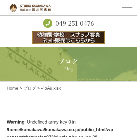
049-251-0476
ブログ
Blog
Home
>
ブログ
> «ìóÀü.xlsx
Warning
: Undefined array key 0 in
/home/kumakawa/kumakawa.co.jp/public_html/wp-