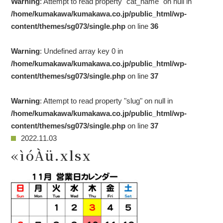
Warning
: Attempt to read property "cat_name" on null in
/home/kumakawa/kumakawa.co.jp/public_html/wp-
content/themes/sg073/single.php
on line
36
Warning
: Undefined array key 0 in
/home/kumakawa/kumakawa.co.jp/public_html/wp-
content/themes/sg073/single.php
on line
37
Warning
: Attempt to read property "slug" on null in
/home/kumakawa/kumakawa.co.jp/public_html/wp-
content/themes/sg073/single.php
on line
37
2022.11.03
«ìóÀü.xlsx