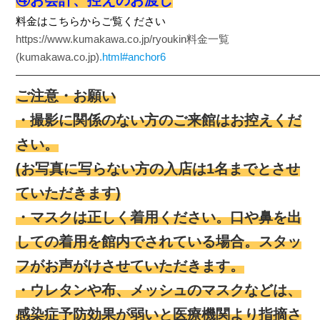
④お会計、控えのお渡し
料金はこちらからご覧ください
https://www.kumakawa.co.jp/ryoukin
料金一覧
(kumakawa.co.jp)
.html#anchor6
————————————————————————————
ご注意・お願い
・撮影に関係のない方のご来館はお控えくだ
さい。
(お写真に写らない方の入店は1名までとさせ
ていただきます)
・マスクは正しく着用ください。口や鼻を出
しての着用を館内でされている場合。スタッ
フがお声がけさせていただきます。
・ウレタンや布、メッシュのマスクなどは、
感染症予防効果が弱いと医療機関より指摘さ