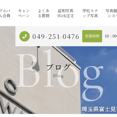
アルバ
キャン
よくあ
証明写真
学校スナ
写真
ム会員
ペーン
る質問
Web注文
ップ写真
シス
049-251-0476
営業時間
10：0
Blog
ブログ
Blog