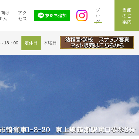
ブ
当館
館向け
アク
ロ
のご
テム
セス
グ
案内
0～18：00
定休日
木曜日