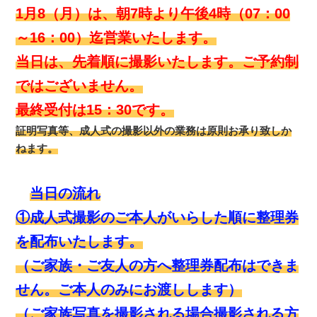
1月8（月）は、朝7時より午後4時（07：00
～16：00）迄営業いたします。
当日は、先着順に撮影いたします。ご予約制
ではございません。
最終受付は15：30です。
証明写真等、成人式の撮影以外の業務は原則お承り致しか
ねます。
当日の流れ
①成人式撮影のご本人がいらした順に整理券
を配布いたします。
（ご家族・ご友人の方へ整理券配布はできま
せん。ご本人のみにお渡しします）
（ご家族写真を撮影される場合撮影される方