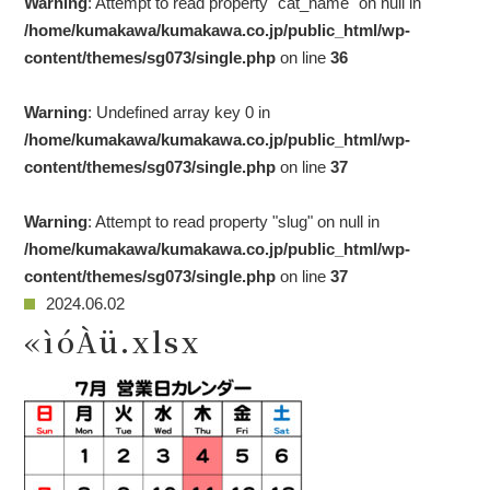
Warning
: Attempt to read property "cat_name" on null in
/home/kumakawa/kumakawa.co.jp/public_html/wp-
content/themes/sg073/single.php
on line
36
Warning
: Undefined array key 0 in
/home/kumakawa/kumakawa.co.jp/public_html/wp-
content/themes/sg073/single.php
on line
37
Warning
: Attempt to read property "slug" on null in
/home/kumakawa/kumakawa.co.jp/public_html/wp-
content/themes/sg073/single.php
on line
37
2024.06.02
«ìóÀü.xlsx