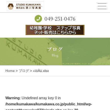
049-251-0476
ブログ
Blog
Home
>
ブログ
> «ìóÀü.xlsx
Warning
: Undefined array key 0 in
/home/kumakawa/kumakawa.co.jp/public_html/wp-