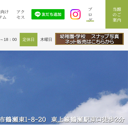
ブ
当館
館向け
アク
ロ
のご
テム
セス
グ
案内
0～18：00
定休日
木曜日