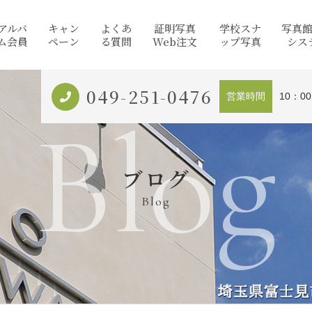
アルバ
キャン
よくあ
証明写真
学校スナ
写真
ム会員
ペーン
る質問
Web注文
ップ写真
シス
049-251-0476
営業時間
10：0
Blog
ブログ
Blog