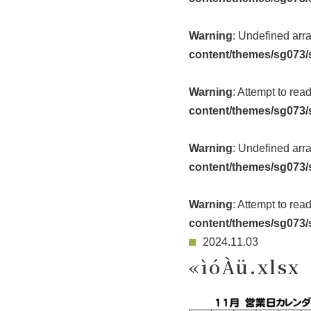
Warning
: Undefined arr
content/themes/sg073/
Warning
: Attempt to rea
content/themes/sg073/
Warning
: Undefined arr
content/themes/sg073/
Warning
: Attempt to rea
content/themes/sg073/
2024.11.03
«ìóÀü.xlsx