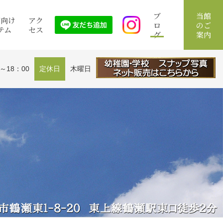
ブ
当館
館向け
アク
ロ
のご
テム
セス
グ
案内
0～18：00
定休日
木曜日