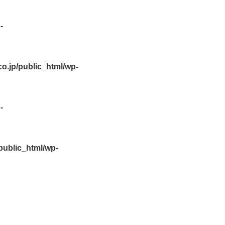
-
.jp/public_html/wp-
-
ublic_html/wp-