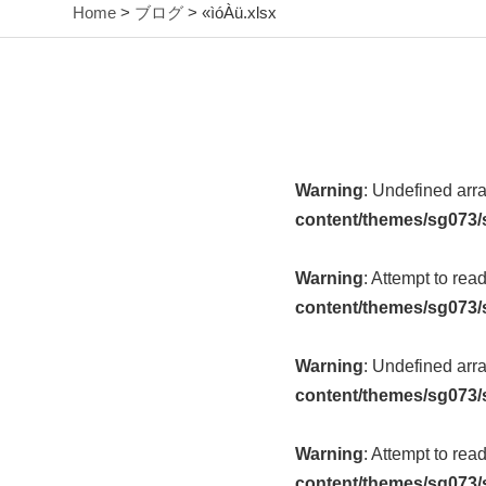
Home
>
ブログ
> «ìóÀü.xlsx
Warning
: Undefined arr
content/themes/sg073/
Warning
: Attempt to rea
content/themes/sg073/
Warning
: Undefined arr
content/themes/sg073/
Warning
: Attempt to rea
content/themes/sg073/