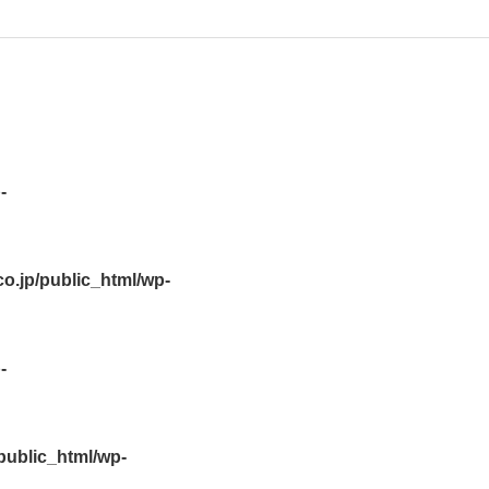
-
.jp/public_html/wp-
-
ublic_html/wp-