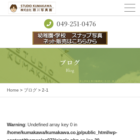
049-251-0476
ブログ
Blog
Home
>
ブログ
> 2-1
Warning
: Undefined array key 0 in
/home/kumakawa/kumakawa.co.jp/public_html/wp-