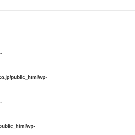
-
.jp/public_html/wp-
-
ublic_html/wp-