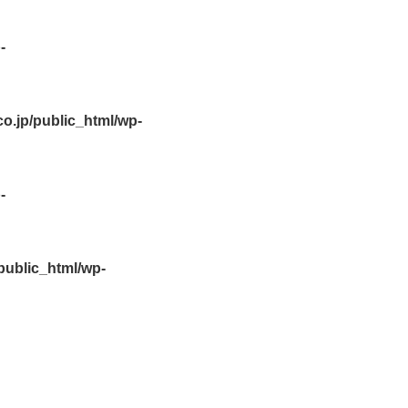
-
.jp/public_html/wp-
-
ublic_html/wp-