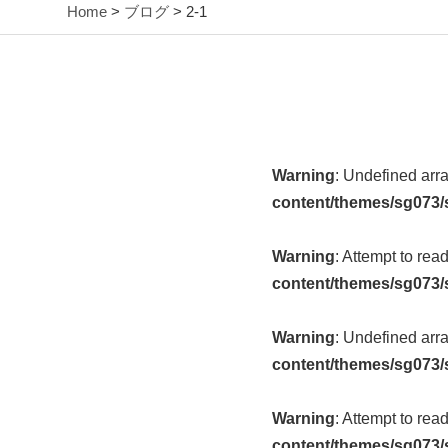
Home
>
ブログ
> 2-1
Warning
: Undefined arr
content/themes/sg073/
Warning
: Attempt to rea
content/themes/sg073/
Warning
: Undefined arr
content/themes/sg073/
Warning
: Attempt to rea
content/themes/sg073/