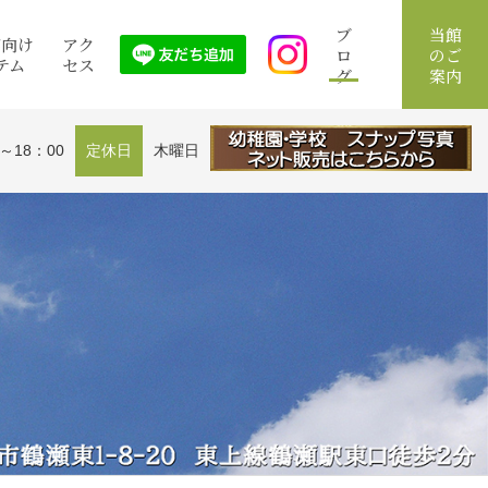
ブ
当館
館向け
アク
ロ
のご
テム
セス
グ
案内
0～18：00
定休日
木曜日