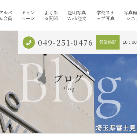
アルバ
キャン
よくあ
証明写真
学校スナ
写真
ム会員
ペーン
る質問
Web注文
ップ写真
シス
049-251-0476
営業時間
10：0
Blog
ブログ
Blog