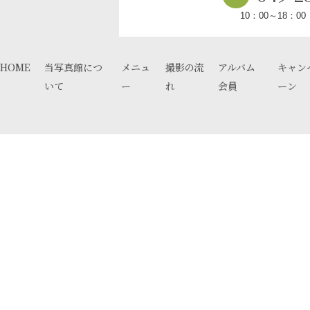
10：00～18：0
HOME
当写真館につ
メニュ
撮影の流
アルバム
キャン
いて
ー
れ
会員
ーン