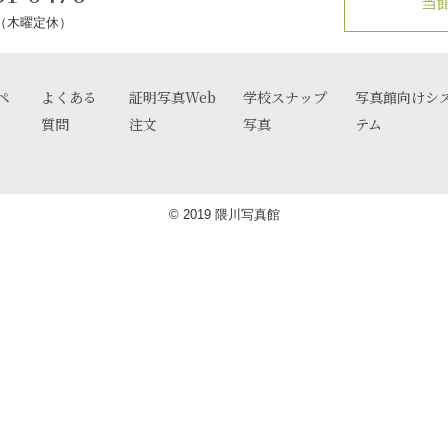
当
0（木曜定休）
ペ
よくある
証明写真Web
学校スナップ
写真館向けシ
質問
注文
写真
テム
© 2019 隈川写真館