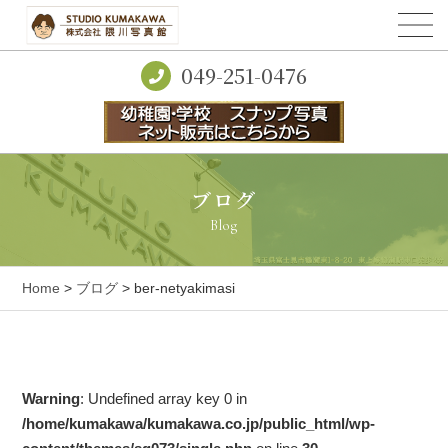
049-251-0476
ブログ
Blog
Home
>
ブログ
> ber-netyakimasi
Warning
: Undefined array key 0 in
/home/kumakawa/kumakawa.co.jp/public_html/wp-