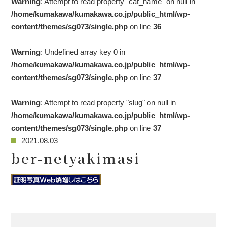
Warning
: Attempt to read property "cat_name" on null in
/home/kumakawa/kumakawa.co.jp/public_html/wp-
content/themes/sg073/single.php
on line
36
Warning
: Undefined array key 0 in
/home/kumakawa/kumakawa.co.jp/public_html/wp-
content/themes/sg073/single.php
on line
37
Warning
: Attempt to read property "slug" on null in
/home/kumakawa/kumakawa.co.jp/public_html/wp-
content/themes/sg073/single.php
on line
37
2021.08.03
ber-netyakimasi