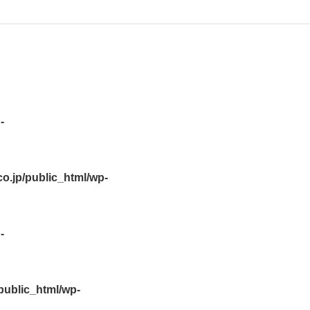
-
.jp/public_html/wp-
-
ublic_html/wp-