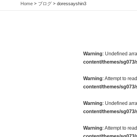
Home
>
ブログ
> doressayshin3
Warning
: Undefined arr
content/themes/sg073/
Warning
: Attempt to rea
content/themes/sg073/
Warning
: Undefined arr
content/themes/sg073/
Warning
: Attempt to rea
content/themes/sg073/