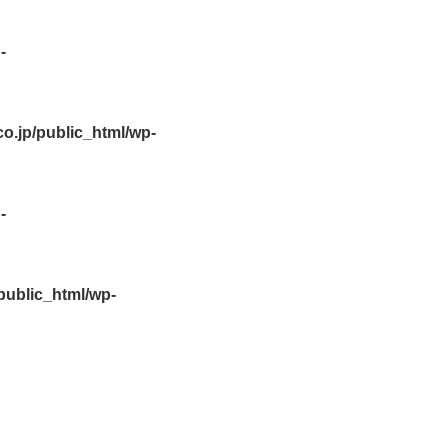
-
.jp/public_html/wp-
-
ublic_html/wp-