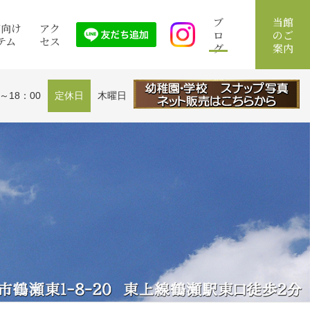
ブ
当館
館向け
アク
ロ
のご
テム
セス
グ
案内
0～18：00
定休日
木曜日