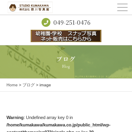
049-251-0476
ブログ
Blog
Home
>
ブログ
> image
Warning
: Undefined array key 0 in
/home/kumakawa/kumakawa.co.jp/public_html/wp-