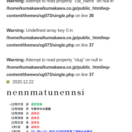
Warning
: Attempt to read property "cat_name" on null in
/home/kumakawa/kumakawa.co.jp/public_html/wp-
content/themes/sg073/single.php
on line
36
Warning
: Undefined array key 0 in
/home/kumakawa/kumakawa.co.jp/public_html/wp-
content/themes/sg073/single.php
on line
37
Warning
: Attempt to read property "slug" on null in
/home/kumakawa/kumakawa.co.jp/public_html/wp-
content/themes/sg073/single.php
on line
37
2020.12.22
nennmatunennsi