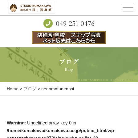
049-251-0476
ブログ
Blog
Home
>
ブログ
> nennmatunennsi
Warning
: Undefined array key 0 in
/home/kumakawa/kumakawa.co.jp/public_html/wp-