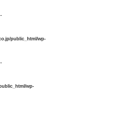
-
.jp/public_html/wp-
-
ublic_html/wp-