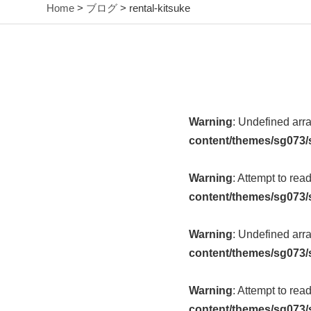
Home
>
ブログ
> rental-kitsuke
Warning
: Undefined arr
content/themes/sg073/
Warning
: Attempt to rea
content/themes/sg073/
Warning
: Undefined arr
content/themes/sg073/
Warning
: Attempt to rea
content/themes/sg073/