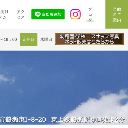
ブ
当館
館向け
アク
ロ
のご
テム
セス
グ
案内
0～18：00
定休日
木曜日