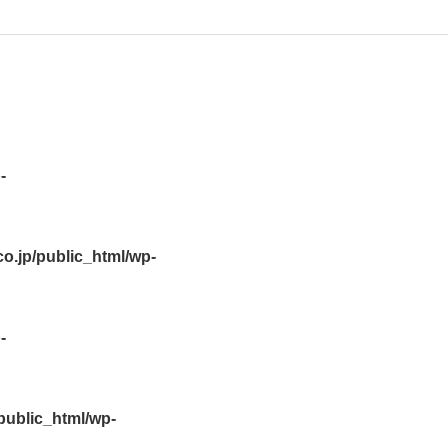
-
.jp/public_html/wp-
-
ublic_html/wp-