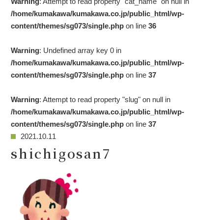
Warning
: Attempt to read property "cat_name" on null in
/home/kumakawa/kumakawa.co.jp/public_html/wp-
content/themes/sg073/single.php
on line
36
Warning
: Undefined array key 0 in
/home/kumakawa/kumakawa.co.jp/public_html/wp-
content/themes/sg073/single.php
on line
37
Warning
: Attempt to read property "slug" on null in
/home/kumakawa/kumakawa.co.jp/public_html/wp-
content/themes/sg073/single.php
on line
37
2021.10.11
shichigosan7