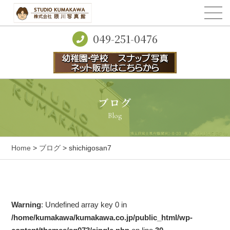
049-251-0476
ブログ
Blog
Home
>
ブログ
> shichigosan7
Warning
: Undefined array key 0 in
/home/kumakawa/kumakawa.co.jp/public_html/wp-