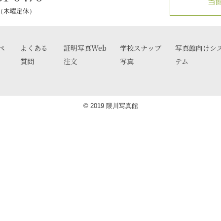
当
0（木曜定休）
ペ
よくある
証明写真Web
学校スナップ
写真館向けシ
質問
注文
写真
テム
© 2019 隈川写真館