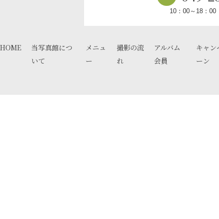
10：00～18：0
HOME
当写真館につ
メニュ
撮影の流
アルバム
キャン
いて
ー
れ
会員
ーン