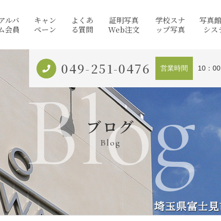
アルバ
キャン
よくあ
証明写真
学校スナ
写真
ム会員
ペーン
る質問
Web注文
ップ写真
シス
049-251-0476
営業時間
10：0
Blog
ブログ
Blog