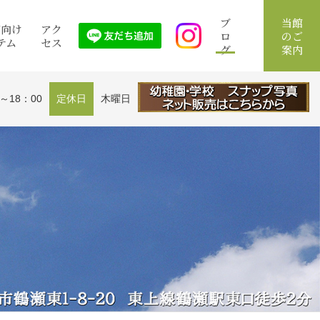
ブ
当館
館向け
アク
ロ
のご
テム
セス
グ
案内
0～18：00
定休日
木曜日