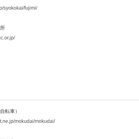
p/syokokai/fujimi/
所
c.or.jp/
自転車）
t.ne.jp/mokudai/mokudai/