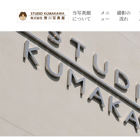
当写真館
メニ
撮影の
について
ュー
流れ