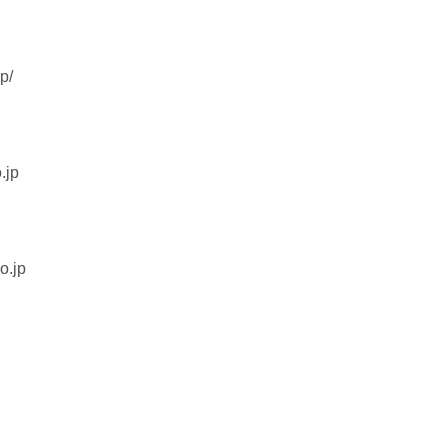
p/
.jp
o.jp