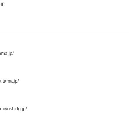
.jp
tama.jp/
aitama.jp/
miyoshi.lg.jp/