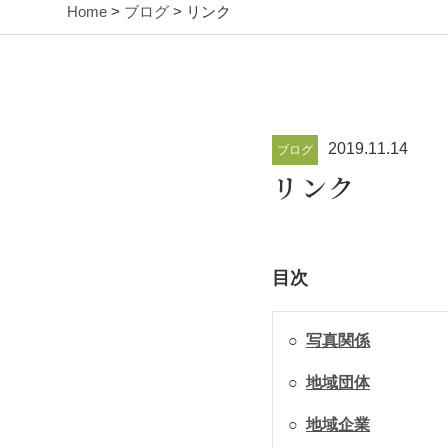
Home
>
ブログ
> リンク
2019.11.14
ブログ
リンク
目次
○
写真関係
○
地域団体
○
地域企業