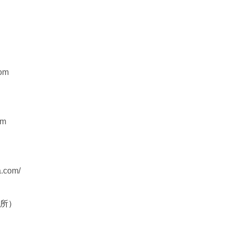
com
om
a.com/
所）