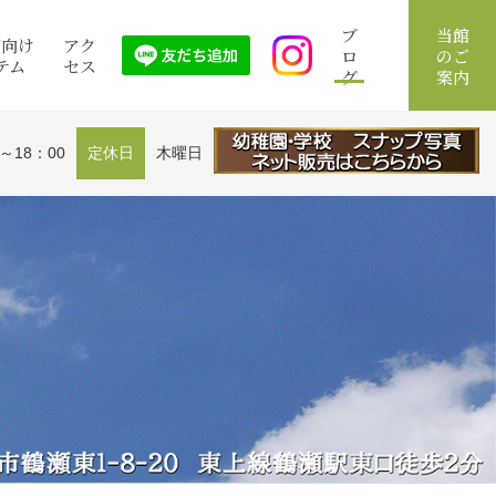
ブ
当館
館向け
アク
ロ
のご
テム
セス
グ
案内
0～18：00
定休日
木曜日