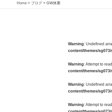
Home
>
ブログ
> GW休業
Warning
: Undefined arr
content/themes/sg073/
Warning
: Attempt to rea
content/themes/sg073/
Warning
: Undefined arr
content/themes/sg073/
Warning
: Attempt to rea
content/themes/sg073/