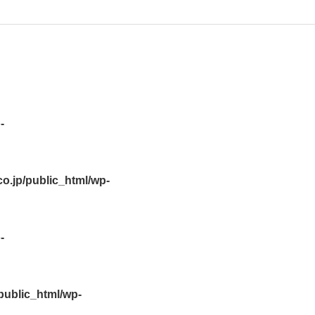
-
.jp/public_html/wp-
-
ublic_html/wp-