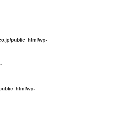
-
.jp/public_html/wp-
-
ublic_html/wp-