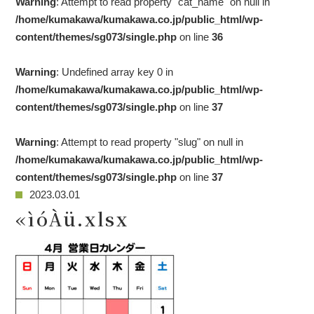
Warning
: Attempt to read property "cat_name" on null in
/home/kumakawa/kumakawa.co.jp/public_html/wp-
content/themes/sg073/single.php
on line
36
Warning
: Undefined array key 0 in
/home/kumakawa/kumakawa.co.jp/public_html/wp-
content/themes/sg073/single.php
on line
37
Warning
: Attempt to read property "slug" on null in
/home/kumakawa/kumakawa.co.jp/public_html/wp-
content/themes/sg073/single.php
on line
37
2023.03.01
«ìóÀü.xlsx