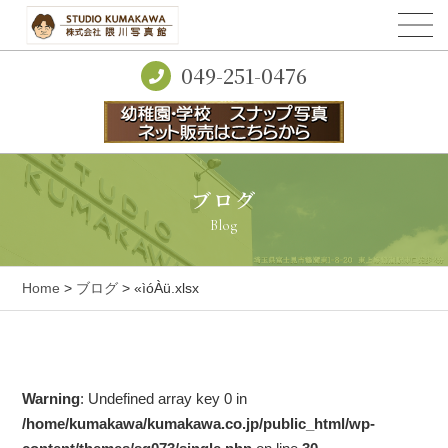
049-251-0476
ブログ
Blog
Home
>
ブログ
> «ìóÀü.xlsx
Warning
: Undefined array key 0 in
/home/kumakawa/kumakawa.co.jp/public_html/wp-