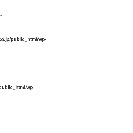
-
.jp/public_html/wp-
-
ublic_html/wp-