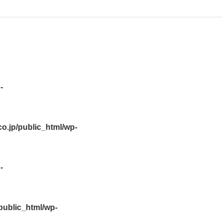
-
.jp/public_html/wp-
-
ublic_html/wp-