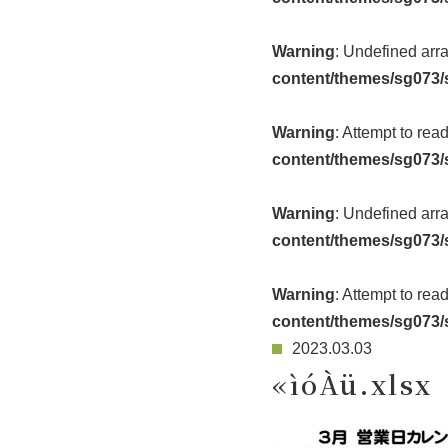
Warning
: Undefined arr
content/themes/sg073/
Warning
: Attempt to rea
content/themes/sg073/
Warning
: Undefined arr
content/themes/sg073/
Warning
: Attempt to rea
content/themes/sg073/
2023.03.03
«ìóÀü.xlsx