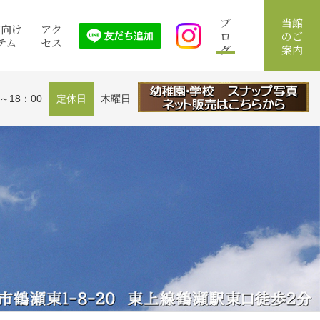
ブ
当館
館向け
アク
ロ
のご
テム
セス
グ
案内
0～18：00
定休日
木曜日