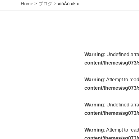
Home
>
ブログ
> «ìóÀü.xlsx
Warning
: Undefined arr
content/themes/sg073/
Warning
: Attempt to rea
content/themes/sg073/
Warning
: Undefined arr
content/themes/sg073/
Warning
: Attempt to rea
content/themes/sg073/