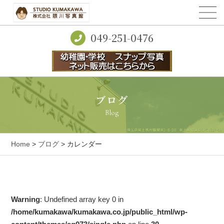
049-251-0476
ブログ
Blog
Home
>
ブログ
> カレンダー
Warning
: Undefined array key 0 in
/home/kumakawa/kumakawa.co.jp/public_html/wp-