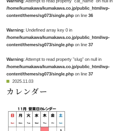
Warning
: Attempt to read property "cat_name" on null in
/home/kumakawa/kumakawa.co.jp/public_html/wp-
content/themes/sg073/single.php
on line
36
Warning
: Undefined array key 0 in
/home/kumakawa/kumakawa.co.jp/public_html/wp-
content/themes/sg073/single.php
on line
37
Warning
: Attempt to read property "slug" on null in
/home/kumakawa/kumakawa.co.jp/public_html/wp-
content/themes/sg073/single.php
on line
37
2025.11.03
カレンダー