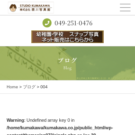
049-251-0476
ブログ
Blog
Home
>
ブログ
> 004
Warning
: Undefined array key 0 in
/home/kumakawa/kumakawa.co.jp/public_html/wp-